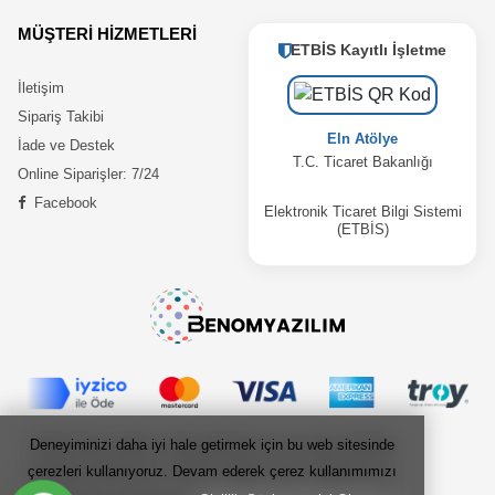
MÜŞTERİ HİZMETLERİ
ETBİS Kayıtlı İşletme
İletişim
Sipariş Takibi
Eln Atölye
İade ve Destek
T.C. Ticaret Bakanlığı
Online Siparişler: 7/24
Facebook
Elektronik Ticaret Bilgi Sistemi
(ETBİS)
Deneyiminizi daha iyi hale getirmek için bu web sitesinde
Deneyiminizi daha iyi hale getirmek için bu web sitesinde
çerezleri kullanıyoruz. Devam ederek çerez kullanımımızı
çerezleri kullanıyoruz. Devam ederek çerez kullanımımızı