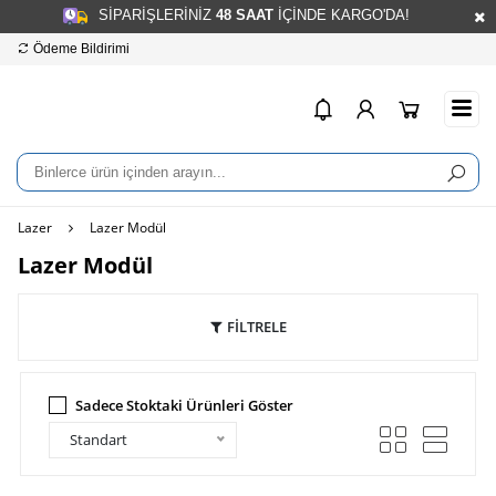
SİPARİŞLERİNİZ
48
SAAT
İÇİNDE KARGO'DA!
Hesap Numaralarımız
info@elnatolye.com
Lazer
Lazer Modül
Lazer Modül
FİLTRELE
Sadece Stoktaki Ürünleri Göster
Standart