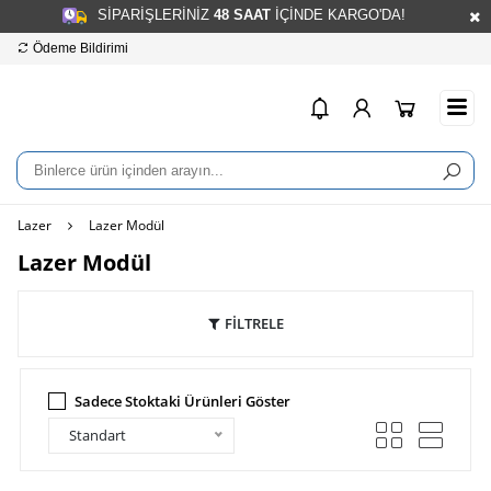
SİPARİŞLERİNİZ
48
SAAT
İÇİNDE KARGO'DA!
Ödeme Bildirimi
Hesap Numaralarımız
info
Lazer
Lazer Modül
Lazer Modül
FİLTRELE
Sadece Stoktaki Ürünleri Göster
Standart