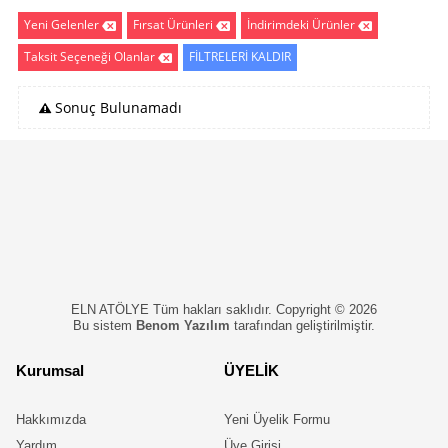
Yeni Gelenler
Fırsat Ürünleri
İndirimdeki Ürünler
Taksit Seçeneği Olanlar
FİLTRELERİ KALDIR
Sonuç Bulunamadı
ELN ATÖLYE Tüm hakları saklıdır. Copyright © 2026
Bu sistem
Benom Yazılım
tarafından geliştirilmiştir.
Kurumsal
ÜYELİK
Hakkımızda
Yeni Üyelik Formu
Yardım
Üye Girişi