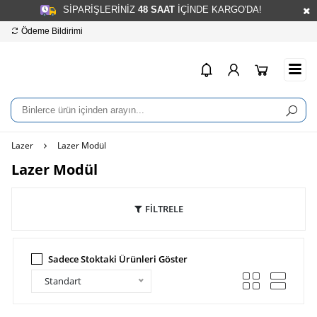
SİPARİŞLERİNİZ
48
SAAT
İÇİNDE KARGO'DA!
Ödeme Bildirimi
Hesap Numaralarımız
info
Lazer
Lazer Modül
Lazer Modül
FİLTRELE
Sadece Stoktaki Ürünleri Göster
Standart