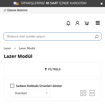
SİPARİŞLERİNİZ
48
SAAT
İÇİNDE KARGO'DA!
Ödeme Bildirimi
Hesap Numaralarımız
info
Lazer
Lazer Modül
Lazer Modül
FİLTRELE
Sadece Stoktaki Ürünleri Göster
Standart