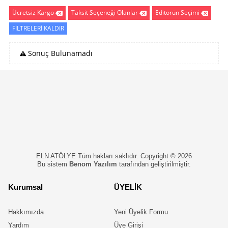
Ücretsiz Kargo
Taksit Seçeneği Olanlar
Editörün Seçimi
FİLTRELERİ KALDIR
Sonuç Bulunamadı
ELN ATÖLYE Tüm hakları saklıdır. Copyright © 2026
Bu sistem
Benom Yazılım
tarafından geliştirilmiştir.
Kurumsal
ÜYELİK
Hakkımızda
Yeni Üyelik Formu
Yardım
Üye Girişi