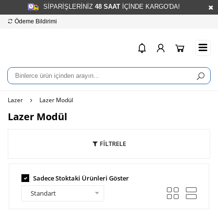
SİPARİŞLERİNİZ
48
SAAT
İÇİNDE KARGO'DA!
Ödeme Bildirimi
Hesap Numaralarımız
info
Lazer
Lazer Modül
Lazer Modül
FİLTRELE
Sadece Stoktaki Ürünleri Göster
Standart