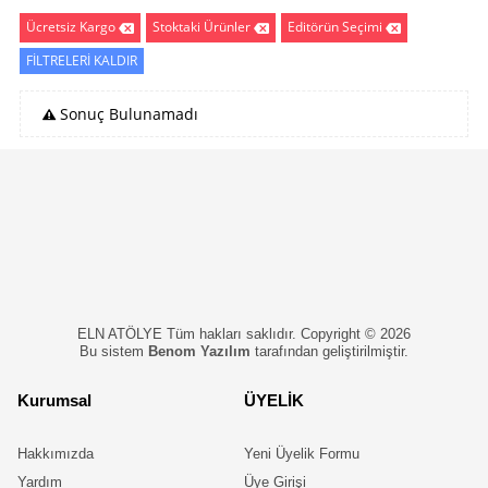
Ücretsiz Kargo
Stoktaki Ürünler
Editörün Seçimi
FİLTRELERİ KALDIR
Sonuç Bulunamadı
ELN ATÖLYE Tüm hakları saklıdır. Copyright © 2026
Bu sistem
Benom Yazılım
tarafından geliştirilmiştir.
Kurumsal
ÜYELİK
Hakkımızda
Yeni Üyelik Formu
Yardım
Üye Girişi