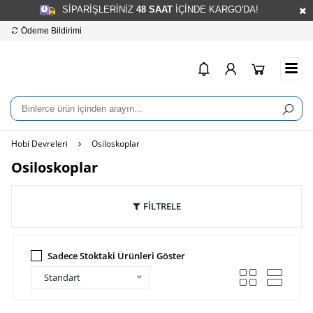
SİPARİŞLERİNİZ
48
SAAT
İÇİNDE KARGO'DA!
Ödeme Bildirimi
Hesap Numaralarımız
info
Hobi Devreleri
Osiloskoplar
Osiloskoplar
FİLTRELE
Sadece Stoktaki Ürünleri Göster
Standart