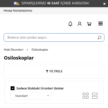
SİPARİŞLERİNİZ
48
SAAT
İÇİNDE KARGO'DA!
Hesap Numaralarımız
info@elnatolye.com
Hobi Devreleri
Osiloskoplar
Osiloskoplar
FİLTRELE
Sadece Stoktaki Ürünleri Göster
Standart