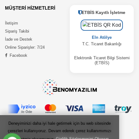
MÜŞTERİ HİZMETLERİ
ETBİS Kayıtlı İşletme
İletişim
Sipariş Takibi
Eln Atölye
İade ve Destek
T.C. Ticaret Bakanlığı
Online Siparişler: 7/24
Facebook
Elektronik Ticaret Bilgi Sistemi
(ETBİS)
Deneyiminizi daha iyi hale getirmek için bu web sitesinde
Deneyiminizi daha iyi hale getirmek için bu web sitesinde
çerezleri kullanıyoruz. Devam ederek çerez kullanımımızı
çerezleri kullanıyoruz. Devam ederek çerez kullanımımızı
kabul etmiş oluyorsunuz
kabul etmiş oluyorsunuz
Gizlilik Sözleşmesini Okuyun
Gizlilik Sözleşmesini Okuyun