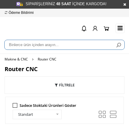
SİPARİŞLERİNİZ
48
SAAT
İÇİNDE KARGO'DA!
Ödeme Bildirimi
Hesap Numaralarımız
info
Makine & CNC
Router CNC
Router CNC
FİLTRELE
Sadece Stoktaki Ürünleri Göster
Standart